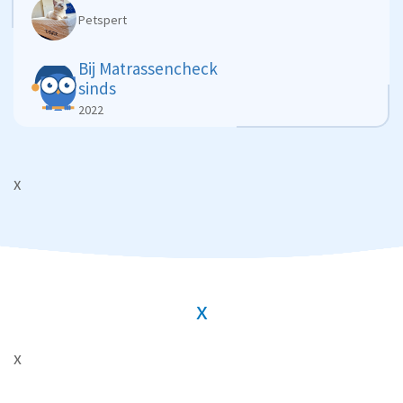
Petspert
Bij Matrassencheck
sinds
2022
x
x
x