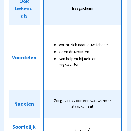
Ook
bekend
bekend
Traagschuim
Koudschuim
Traagschuim
als
als
Vormt zich
Stevig,
naar jouw
ondersteunend
Vormt zich naar jouw lichaam
lichaam
Veerkrachtig
Geen drukpunten
Geen
Voordelen
Voordelen
Lange
Kan helpen bij nek- en
drukpunten
rugklachten
levensduur
Kan helpen
Goede
bij nek- en
ventilatie
rugklachten
Zorgt vaak voor
Wat minder zacht en
Zorgt vaak voor een wat warmer
Nadelen
Nadelen
een wat warmer
slaapklimaat
vaak vrij zwaar.
slaapklimaat
Soortelijk
Soortelijk
35 kg/m³
35 kg/m³
30 HR