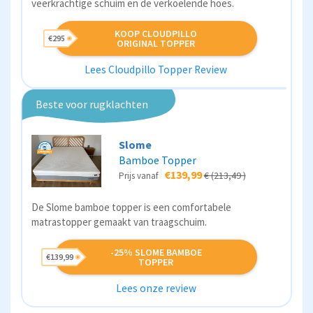
veerkrachtige schuim en de verkoelende hoes.
KOOP CLOUDPILLO
€295
ORIGINAL TOPPER
Lees Cloudpillo Topper Review
Beste voor rugklachten
Slome
Bamboe Topper
€139,99
€ (213,49 )
Prijs vanaf
De Slome bamboe topper is een comfortabele
matrastopper gemaakt van traagschuim.
-25% SLOME BAMBOE
€139,99
TOPPER
Lees onze review