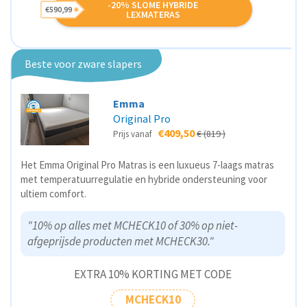
-20% SLOME HYBRIDE
€590,99
LEXMATERAS
Beste voor zware slapers
Emma
Original Pro
€409,50
€ (819 )
Prijs vanaf
Het Emma Original Pro Matras is een luxueus 7-laags matras
met temperatuurregulatie en hybride ondersteuning voor
ultiem comfort.
"10% op alles met MCHECK10 of 30% op niet-
afgeprijsde producten met MCHECK30."
EXTRA 10% KORTING MET CODE
MCHECK10