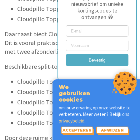
nieuwsbrief om unieke
Cloudpillo Topper 180x200 cm
kortingscodes te
ontvangen 🎁
Cloudpillo Topper 200x200 cm
Daarnaast biedt Cloudpillo ook
splittoppers
aan.
Dit is vooral praktisch bij tweepersoonsbedden
met twee afzonderlijk verstelbare hoofdeinden.
Bevestig
Beschikbare split-topper formaten:
Cloudpillo Topper 160x200 cm
We
Cloudpillo Topper 180x200 cm
gebruiken
cookies
Cloudpillo Topper 180x210 cm
om jouw ervaring op onze website te
Cloudpillo Topper 200x200 cm
verbeteren. Meer weten? Bekijk ons
privacybeleid.
Cloudpillo Topper 200x210 cm
ACCEPTEREN
AFWIJZEN
Door deze ruime keuze aan maten, waaronder