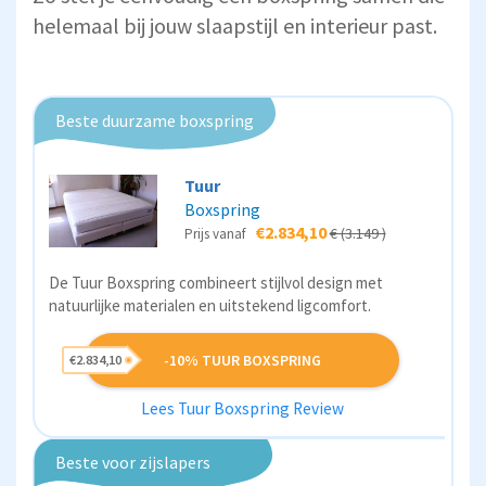
helemaal bij jouw slaapstijl en interieur past.
Beste duurzame boxspring
Tuur
Boxspring
€2.834,10
€ (3.149 )
Prijs vanaf
De Tuur Boxspring combineert stijlvol design met
natuurlijke materialen en uitstekend ligcomfort.
-10% TUUR BOXSPRING
€2.834,10
Lees Tuur Boxspring Review
Beste voor zijslapers