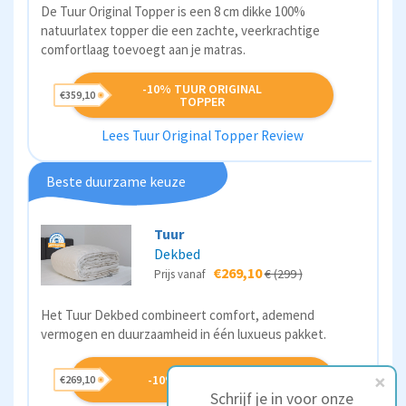
De Tuur Original Topper is een 8 cm dikke 100%
natuurlatex topper die een zachte, veerkrachtige
comfortlaag toevoegt aan je matras.
-10% TUUR ORIGINAL
€359,10
TOPPER
Lees Tuur Original Topper Review
Beste duurzame keuze
Tuur
Dekbed
€269,10
€ (299 )
Prijs vanaf
Het Tuur Dekbed combineert comfort, ademend
vermogen en duurzaamheid in één luxueus pakket.
-10% TUUR DEKBED
€269,10
Schrijf je in voor onze