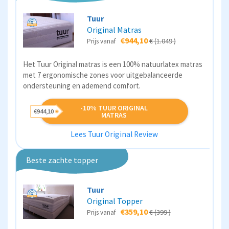
Tuur
Original Matras
€944,10
€ (1.049 )
Prijs vanaf
Het Tuur Original matras is een 100% natuurlatex matras
met 7 ergonomische zones voor uitgebalanceerde
ondersteuning en ademend comfort.
-10% TUUR ORIGINAL
€944,10
MATRAS
Lees Tuur Original Review
Beste zachte topper
Tuur
Original Topper
€359,10
€ (399 )
Prijs vanaf