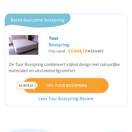
Beste duurzame boxspring
Tuur
Boxspring
€2.834,10
€ (3.149 )
Prijs vanaf
De Tuur Boxspring combineert stijlvol design met natuurlijke
materialen en uitstekend ligcomfort.
-10% TUUR BOXSPRING
€2.834,10
Lees Tuur Boxspring Review