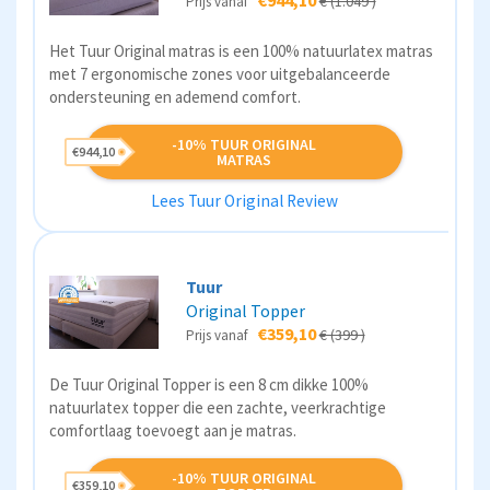
€944,10
€ (1.049 )
Prijs vanaf
Het Tuur Original matras is een 100% natuurlatex matras
met 7 ergonomische zones voor uitgebalanceerde
ondersteuning en ademend comfort.
-10% TUUR ORIGINAL
€944,10
MATRAS
Lees Tuur Original Review
Tuur
Original Topper
€359,10
€ (399 )
Prijs vanaf
De Tuur Original Topper is een 8 cm dikke 100%
natuurlatex topper die een zachte, veerkrachtige
comfortlaag toevoegt aan je matras.
-10% TUUR ORIGINAL
€359,10