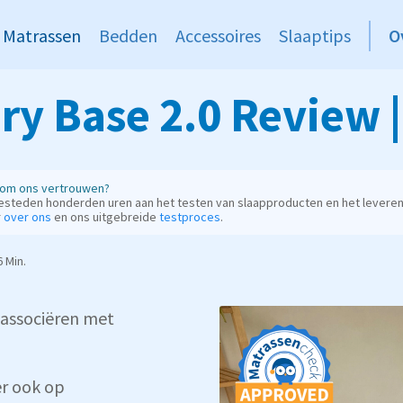
Matrassen
Bedden
Accessoires
Slaaptips
O
ry Base 2.0 Review 
om ons vertrouwen?
esteden honderden uren aan het testen van slaapproducten en het leveren
r
over ons
en ons uitgebreide
testproces
.
 Min.
 associëren met
er ook op