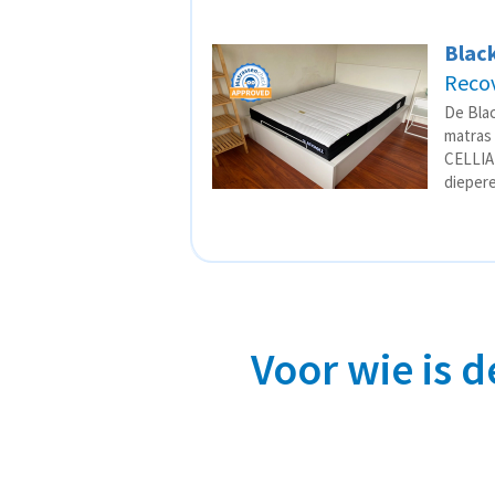
Black
Recov
De Blac
matras 
CELLIA
diepere
Voor wie is 