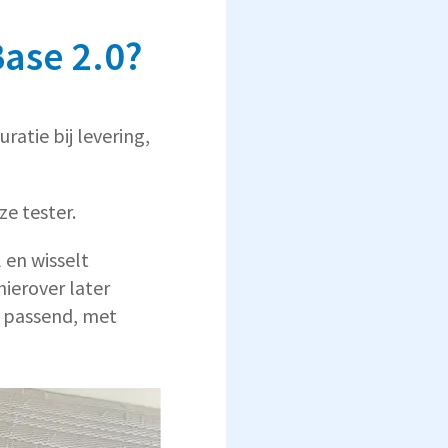
Base 2.0?
atie bij levering,
ze tester.
 en wisselt
hierover later
r passend, met