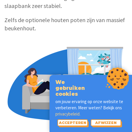
slaapbank zeer stabiel.
Zelfs de optionele houten poten zijn van massief
beukenhout.
We
gebruiken
cookies
om jouw ervaring op onze website te
verbeteren. Meer weten? Bekijk ons
privacybeleid.
ACCEPTEREN
AFWIJZEN