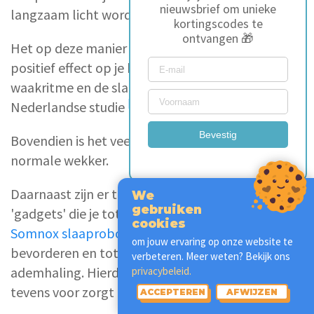
nieuwsbrief om unieke
langzaam licht worden als je op moet staan.
kortingscodes te
ontvangen 🎁
Het op deze manier reguleren van licht kan een
positief effect op je biologische klok, je slaap-
waakritme en de slaapkwaliteit (bron:
[13]
Nederlandse studie
).
Bevestig
Bovendien is het veel rustgevender dan een
normale wekker.
Daarnaast zijn er tegenwoordig geavanceerde
We
gebruiken
'gadgets' die je tot rust brengen. De
Moonbird
en
cookies
Somnox slaaprobot
zijn gericht op het
om jouw ervaring op onze website te
bevorderen en tot rust brengen van je
verbeteren. Meer weten? Bekijk ons
ademhaling. Hierdoor ontspan je sneller, wat er
privacybeleid.
tevens voor zorgt dat je sneller in slaap valt.
ACCEPTEREN
AFWIJZEN