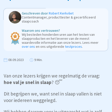
Geschreven door
Robert Kerkvliet
Contentmanager, producttester & gecertificeerd
slaapcoach
Waarom ons vertrouwen?
Wij besteden honderden uren aan het testen van
slaapproducten en het leveren van de meest
waardevolle informatie aan onze lezers. Lees meer
over ons
en ons uitgebreide
testproces
.
08.09.2023
9 Min.
Van onze lezers krijgen we regelmatig de vraag:
hoe val je snel in slaap
? 😴
Dit begrijpen we, want snel in slaap vallen is niet
voor iedereen weggelegd.
Wij hebben daarom voor je uitgezocht wat je zelf