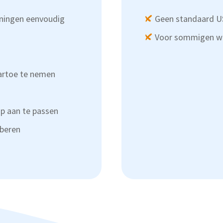
ningen eenvoudig
Geen standaard US
Voor sommigen well
artoe te nemen
p aan te passen
oberen