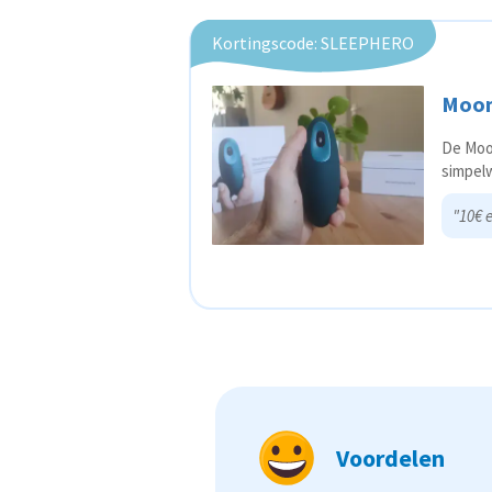
Kortingscode: SLEEPHERO
Moon
De Moo
simpel
"10€ 
Voordelen