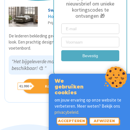
nieuwsbrief om unieke
kortingscodes te
Swiss Sense
ontvangen 🎁
Home 102 Boxspring
€1.990
Prijs vanaf
De lederen bekleding geeft de Home 102 boxspring een urban
look. Een prachtig design met een mooi zwevend hoofd- en
voetenbord.
Bevestig
"Het bijgeleverde matras is in 3 hardheden
beschikbaar!
🎨
"
We
Koop bij Swiss Sense*
€1.990
gebruiken
cookies
om jouw ervaring op onze website te
verbeteren. Meer weten? Bekijk ons
privacybeleid.
ACCEPTEREN
AFWIJZEN