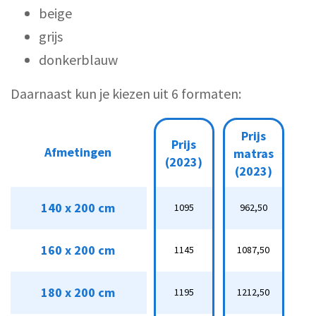
beige
grijs
donkerblauw
Daarnaast kun je kiezen uit 6 formaten:
Prijs
P
Prijs
Prijs
Prijs
Prijs
Afmetingen
Afmetingen
matras
matras
topper
t
(2023)
(2023)
(2023)
(2023)
(2023)
(
140 x 200 cm
140 x 200 cm
1095
962,50
368,75
1095
962,50
3
160 x 200 cm
160 x 200 cm
1145
1087,50
406,25
1145
1087,50
4
180 x 200 cm
180 x 200 cm
1195
1212,50
4
1195
1212,50
443,75