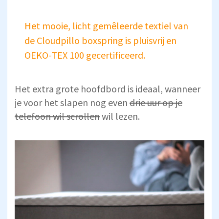
Het mooie, licht gemêleerde textiel van
de Cloudpillo boxspring is pluisvrij en
OEKO-TEX 100 gecertificeerd.
Het extra grote hoofdbord is ideaal, wanneer
je voor het slapen nog even
drie uur op je
telefoon wil scrollen
wil lezen.