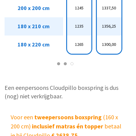
200 x 200 cm
200 x 200 cm
1245
1337,50
4
1245
1337,50
487,50
180 x 210 cm
180 x 210 cm
1235
1356,25
4
1235
1356,25
456,25
180 x 220 cm
1265
1300,00
4
180 x 220 cm
1265
1300,00
468,75
Een eenpersoons Cloudpillo boxspring is dus
(nog) niet verkrijgbaar.
Voor een
tweepersoons boxspring
(160 x
200 cm)
inclusief matras én topper
betaal
je bij Cloudpillo
€ 2638,75
.