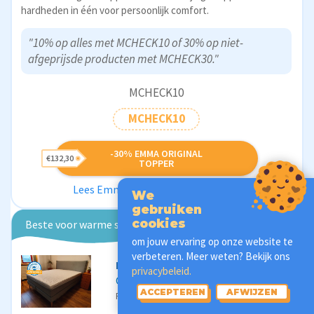
hardheden in één voor persoonlijk comfort.
"10% op alles met MCHECK10 of 30% op niet-
afgeprijsde producten met MCHECK30."
MCHECK10
MCHECK10
-30% EMMA ORIGINAL
€132,30
TOPPER
Lees Emma Original Topper Review
We
gebruiken
cookies
Beste voor warme slapers
om jouw ervaring op onze website te
verbeteren. Meer weten? Bekijk ons
Emma
privacybeleid.
Original Pro Topper
ACCEPTEREN
AFWIJZEN
€206,40
€ (344 )
Prijs vanaf