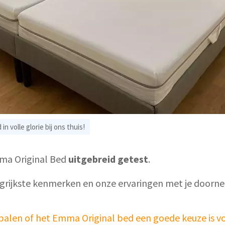
n volle glorie bij ons thuis!
ma Original Bed
uitgebreid getest
.
grijkste kenmerken en onze ervaringen met je doorn
epalen of het Emma Original bed een goede keuze is vo