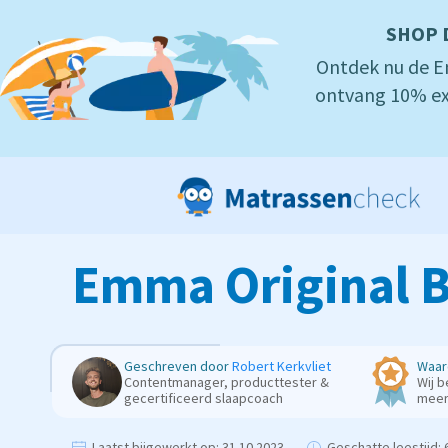
SHOP 
Ontdek nu de E
ontvang 10% ex
Emma Original B
Geschreven door
Robert Kerkvliet
Waar
Contentmanager, producttester &
Wij b
gecertificeerd slaapcoach
mee
Laatst bijgewerkt op:
31.10.2023
Geschatte leestijd:
6