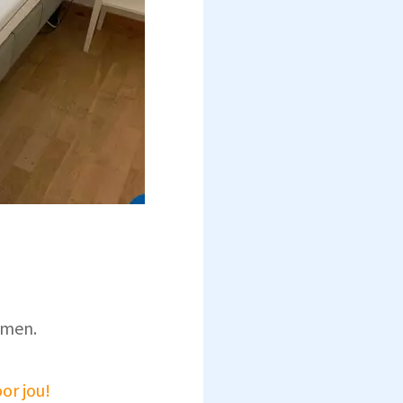
emen.
or jou!