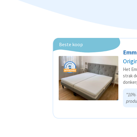
Beste koop
Emm
Origi
Het Em
strak d
donkerg
"10% 
produ