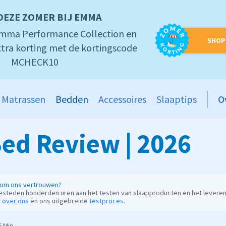
DEZE ZOMER BIJ EMMA
mma Performance Collection en
SHOP
tra korting met de kortingscode
MCHECK10
Matrassen
Bedden
Accessoires
Slaaptips
O
ed Review | 2026
om ons vertrouwen?
esteden honderden uren aan het testen van slaapproducten en het leveren
r
over ons
en ons uitgebreide
testproces
.
 Min.