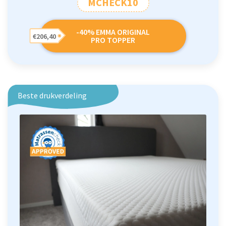
MCHECK10
-40% EMMA ORIGINAL
€206,40
PRO TOPPER
Beste drukverdeling