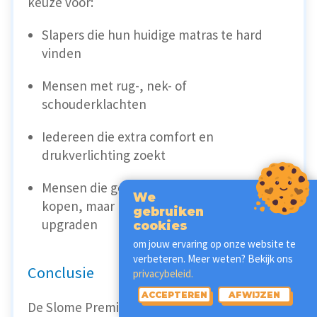
keuze voor:
Slapers die hun huidige matras te hard
vinden
Mensen met rug-, nek- of
schouderklachten
Iedereen die extra comfort en
drukverlichting zoekt
Mensen die geen nieuw matras willen
We
kopen, maar hun huidige willen
gebruiken
upgraden
cookies
om jouw ervaring op onze website te
verbeteren. Meer weten? Bekijk ons
Conclusie
privacybeleid.
ACCEPTEREN
AFWIJZEN
De Slome Premium Topper is een