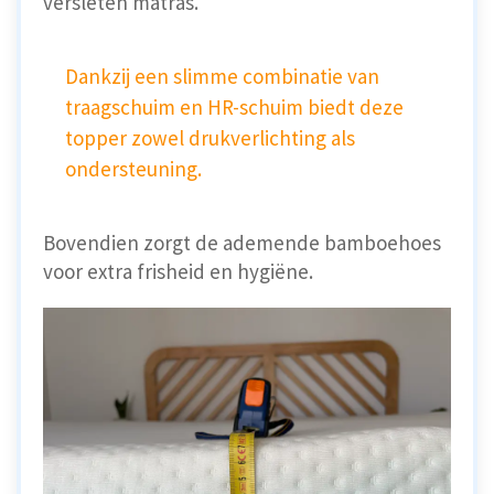
versleten matras.
Dankzij een slimme combinatie van
traagschuim en HR-schuim biedt deze
topper zowel drukverlichting als
ondersteuning.
Bovendien zorgt de ademende bamboehoes
voor extra frisheid en hygiëne.