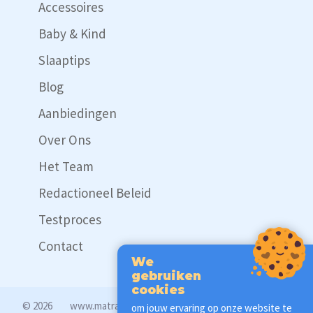
Accessoires
Baby & Kind
Slaaptips
Blog
Aanbiedingen
Over Ons
Het Team
Redactioneel Beleid
Testproces
Contact
We
gebruiken
cookies
© 2026
www.matrassencheck.nl
Disclaimer
om jouw ervaring op onze website te