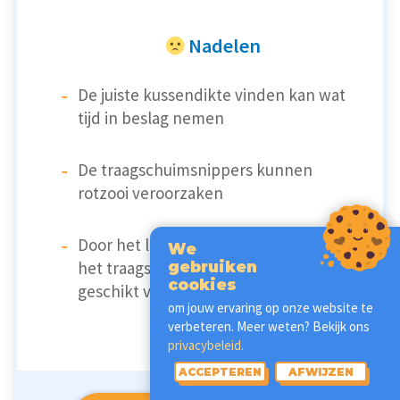
Nadelen
De juiste kussendikte vinden kan wat
tijd in beslag nemen
De traagschuimsnippers kunnen
rotzooi veroorzaken
Door het lichaamsvormende effect van
We
het traagschuim is de Cloudpillo minder
gebruiken
cookies
geschikt voor beweeglijke slapers
om jouw ervaring op onze website te
verbeteren. Meer weten? Bekijk ons
privacybeleid.
ACCEPTEREN
AFWIJZEN