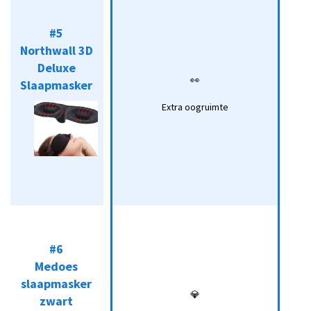
Northwall 3D
#5
Deluxe
Northwall 3D
👀
Slaapmasker
Koop*
Deluxe
👀
Slaapmasker
Extra
oogruimte
Extra oogruimte
#6
Medoes
#6
slaapmasker
Medoes
💎
Koop*
zwart
slaapmasker
💎
zwart
Luxe