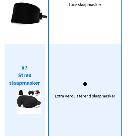
slaapmasker
Luxe slaapmasker
#7
Strex
#7
slaapmasker
🌑
Strex
Koop*
slaapmasker
Extra
🌑
verduisterend
Extra verduisterend slaapmasker
slaapmasker