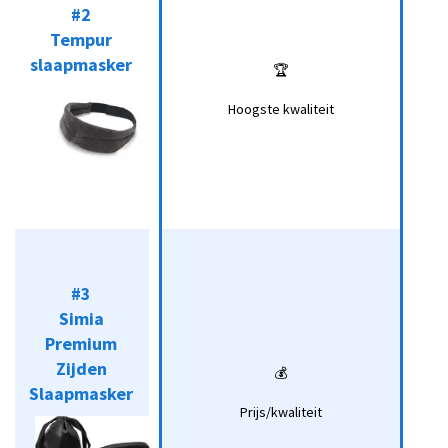
#2
Tempur
Tempur
slaapmasker
🏆
slaapmasker
🏆
Koop*
Hoogste
Hoogste kwaliteit
kwaliteit
#3
#3
Simia
Simia
Premium
Premium
Zijden
Zijden
💰
💰
Koop*
Slaapmasker
Slaapmasker
Prijs/kwaliteit
Prijs/kwaliteit