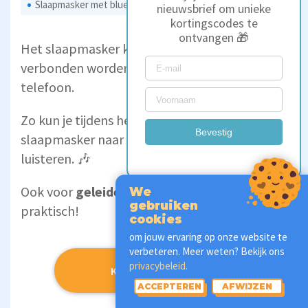
Slaapmasker met bluetooth / Foto: © Matrassencheck
nieuwsbrief om unieke
kortingscodes te
ontvangen 🎁
Het slaapmasker kan met bluetooth
verbonden worden aan bijvoorbeeld je
telefoon.
Zo kun je tijdens het dragen van je
Bevestig
slaapmasker naar (rustgevende) muziek
luisteren. 🎶
Ook voor
geleide meditaties
is dit erg
We
gebruiken
praktisch!
cookies
om jouw ervaring op onze website te
verbeteren. Meer weten? Bekijk ons
privacybeleid.
Koop bij Bol.com*
ACCEPTEREN
AFWIJZEN