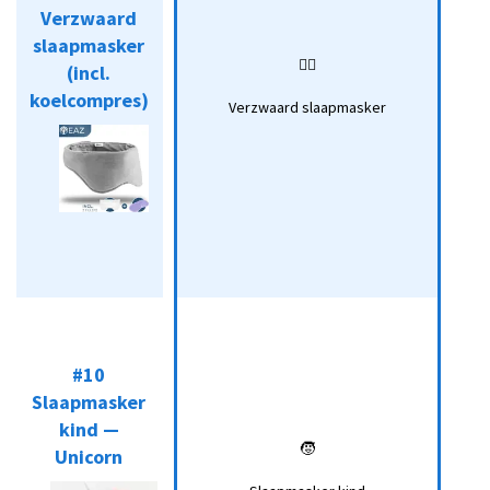
slaapmasker
Verzwaard
(incl.
🏋️‍♀️
slaapmasker
Koop*
koelcompres)
🏋️‍♀️
(incl.
Verzwaard
koelcompres)
slaapmasker
Verzwaard slaapmasker
#10
Slaapmasker
#10
kind —
Slaapmasker
🧒
Unicorn
kind —
Koop*
🧒
Unicorn
Slaapmasker