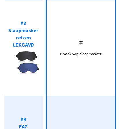
#8
Slaapmasker
#8
reizen
Slaapmasker
LEKGAVD
🤑
reizen
Koop*
🤑
LEKGAVD
Goedkoop
slaapmasker
Goedkoop slaapmasker
#9
EAZ
#9
Verzwaard
EAZ