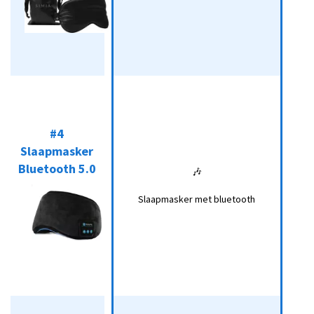
#4
Slaapmasker
#4
Slaapmasker
🎶
Bluetooth 5.0
Koop*
Bluetooth 5.0
🎶
Slaapmasker
met
Slaapmasker met bluetooth
bluetooth
#5