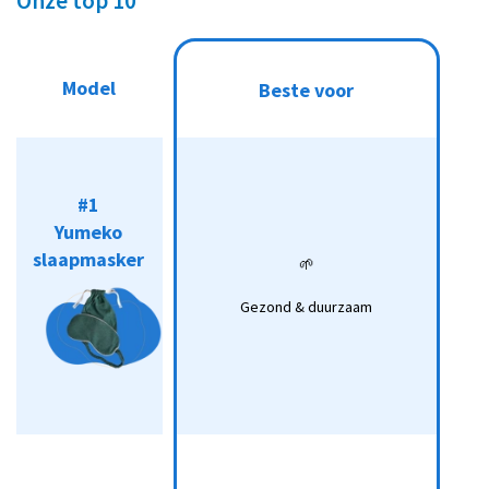
Onze top 10
Model
Online
Model
Beste voor
Beste voor
bestellen
#1
#1
Yumeko
Yumeko
slaapmasker
🌱
slaapmasker
Koop*
🌱
Gezond &
Gezond & duurzaam
duurzaam
#2