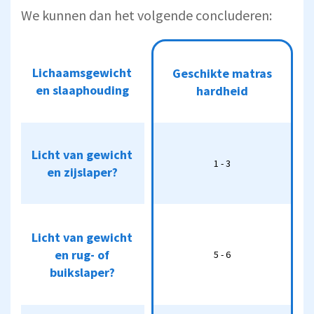
We kunnen dan het volgende concluderen:
Lichaamsgewicht
Geschikte
Lichaamsgewicht
Geschikte matras
Andere
en slaaphouding
matras
benamingen
en slaaphouding
hardheid
hardheid
Licht van gewicht
Licht van gewicht
H1, H2 of
en zijslaper?
1 - 3
1 - 3
extra zacht
en zijslaper?
Licht van gewicht
Licht van gewicht
H3 of
en rug- of
en rug- of
5 - 6
medium-
5 - 6
buikslaper?
stevig
buikslaper?