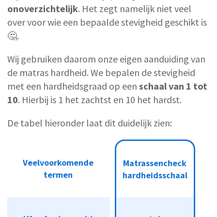
onoverzichtelijk
. Het zegt namelijk niet veel
over voor wie een bepaalde stevigheid geschikt is
🤔.
Wij gebruiken daarom onze eigen aanduiding van
de matras hardheid. We bepalen de stevigheid
met een hardheidsgraad op een
schaal van 1 tot
10
. Hierbij is 1 het zachtst en 10 het hardst.
De tabel hieronder laat dit duidelijk zien:
Veelvoorkomende
Veelvoorkomende
Matrassencheck
Matrassencheck
termen
h
ardheidsschaal
termen
h
ardheidsschaal
H1, of extra zacht