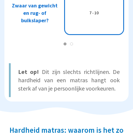
Zwaar van
Zwaar van gewicht
H3, H4 of
gewicht en rug-
en rug- of
7 - 10
7 - 10
stevig tot
of buikslaper?
buikslaper?
extra stevig
Let op!
Dit zijn slechts richtlijnen. De
hardheid van een matras hangt ook
sterk af van je persoonlijke voorkeuren.
Hardheid matras: waarom is het zo