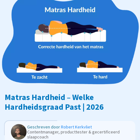
Matras Hardheid – Welke
Hardheidsgraad Past | 2026
Geschreven door
Robert Kerkvliet
Contentmanager, producttester & gecertificeerd
slaapcoach