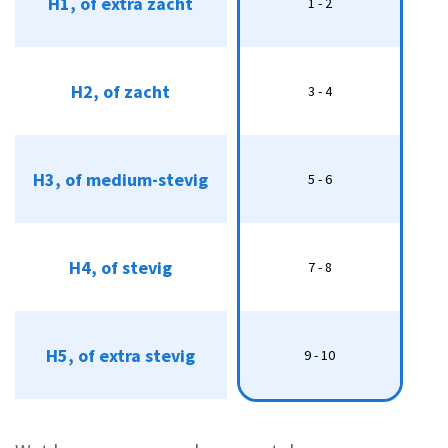
H1, of extra zacht
1 - 2
1 - 2
H2, of zacht
H2, of zacht
3 - 4
3 - 4
H3, of medium-stevig
H3, of medium-stevig
5 - 6
5 - 6
H4, of stevig
H4, of stevig
7 - 8
7 - 8
H5, of extra stevig
H5, of extra stevig
9 - 10
9 - 10