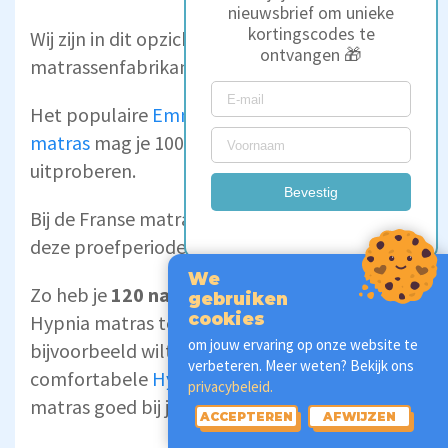
nieuwsbrief om unieke
kortingscodes te
Wij zijn in dit opzicht zeer te spreken over
ontvangen 🎁
matrassenfabrikanten Emma en Hypnia.
Het populaire
Emma Hybrid II Adjustable
matras
mag je 100 dagen zonder risico
uitproberen.
Bevestig
Bij de Franse matrassenfabrikant
Hypnia
is
deze proefperiode nog langer.
We
Zo heb je
120 nachten
de tijd om je nieuwe
gebruiken
cookies
Hypnia matras te testen. Erg fijn als je
om jouw ervaring op onze website te
bijvoorbeeld wilt zien of het ultradikke en
verbeteren. Meer weten? Bekijk ons
comfortabele
Hypnia Welzijn Supreme
privacybeleid.
matras goed bij je past.
ACCEPTEREN
AFWIJZEN