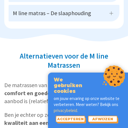
M line matras – De slaaphouding
Alternatieven voor de M line
Matrassen
We
De matrassen van M line bieden een
uitstekend
gebruiken
cookies
comfort en goede ondersteuning
, maar het
om jouw ervaring op onze website te
aanbod is (relatief) beperkt en prijzig.
verbeteren. Meer weten? Bekijk ons
privacybeleid.
Ben je echter op zoek naar een
vergelijkbare
ACCEPTEREN
AFWIJZEN
kwaliteit aan een goede prijs
, of zoek je meer