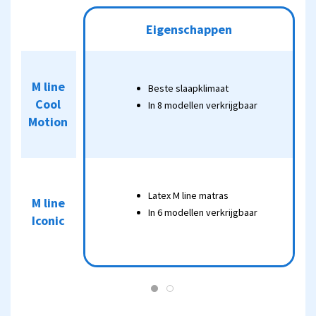
Eigenschappen
Koop
Eigenschappen
M LINE
Beste
COOL
M line
M line
slaapklimaat
Beste slaapklimaat
€1.349,25
MOTION
6
Cool
Cool
In 8
In 8 modellen verkrijgbaar
MATRAS
modellen
Motion
Motion
verkrijgbaar
Latex M line
matras
Latex M line matras
-25% bij M line*
M line
M line
In 6 modellen verkrijgbaar
In 6
Iconic
Iconic
modellen
verkrijgbaar