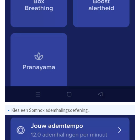
Kies een Somnox ademhalingsoefening...