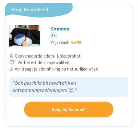
Hoog Beoordeeld
Somnox
2.0
€549
Prijs vanaf
🤖 Geavanceerde adem- & slaaprobot
😴 Verbetert de slaapkwaliteit
🫁 Vertraagt je ademhaling op natuurlijke wijze
"Ook geschikt bij meditatie en
ontspanningsoefeningen!
😊
"
Koop bij Somnox*