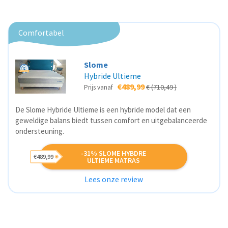
Comfortabel
Slome
Hybride Ultieme
€489,99
€ (710,49 )
Prijs vanaf
De Slome Hybride Ultieme is een hybride model dat een
geweldige balans biedt tussen comfort en uitgebalanceerde
ondersteuning.
-31% SLOME HYBDRE
€489,99
ULTIEME MATRAS
Lees onze review