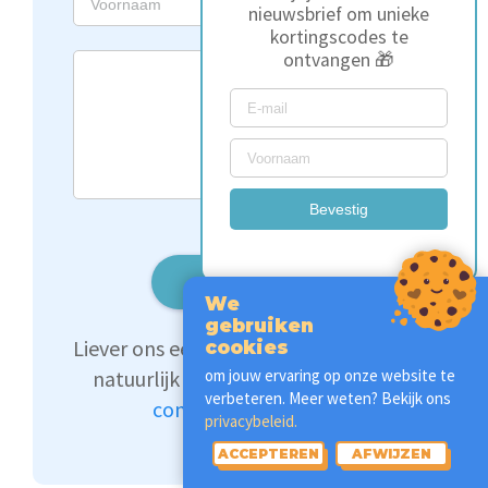
nieuwsbrief om unieke
kortingscodes te
ontvangen 🎁
Bevestig
Stuur
We
gebruiken
Liever ons een e-mail sturen? Dat kan
cookies
om jouw ervaring op onze website te
natuurlijk ook. Vul simpelweg ons
verbeteren. Meer weten? Bekijk ons
contactformulier
in.
privacybeleid.
ACCEPTEREN
AFWIJZEN