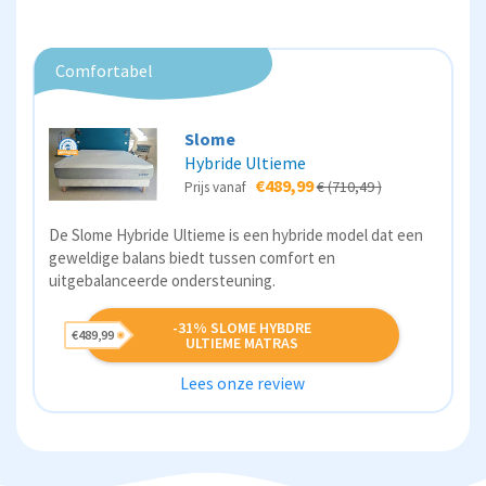
Comfortabel
Slome
Hybride Ultieme
€489,99
€ (710,49 )
Prijs vanaf
De Slome Hybride Ultieme is een hybride model dat een
geweldige balans biedt tussen comfort en
uitgebalanceerde ondersteuning.
-31% SLOME HYBDRE
€489,99
ULTIEME MATRAS
Lees onze review