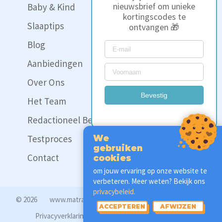
Baby & Kind
nieuwsbrief om unieke
kortingscodes te
Slaaptips
ontvangen 🎁
Blog
Aanbiedingen
Over Ons
Bevestig
Het Team
Redactioneel Beleid
Testproces
We
gebruiken
Contact
cookies
om jouw ervaring op onze website te
verbeteren. Meer weten? Bekijk ons
privacybeleid.
© 2026
www.matrassencheck.nl
Disclaimer
ACCEPTEREN
AFWIJZEN
Privacyverklaring
Cookie Voorkeuren