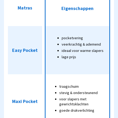
Matras
Matras
Eigenschappen
(90 x
Eigenschappen
200
cm)
pocketvering
pocketvering
veerkrachtig &
veerkrachtig & ademend
Easy Pocket
ademend
Easy Pocket
€99,-
ideaal voor warme slapers
ideaal voor warme
lage prijs
slapers
lage prijs
traagschuim
traagschuim
stevig &
stevig & ondersteunend
ondersteunend
Maxi Pocket
voor slapers met
Maxi Pocket
€299,-
voor slapers met
gewrichtsklachten
gewrichtsklachten
goede drukverlichting
goede