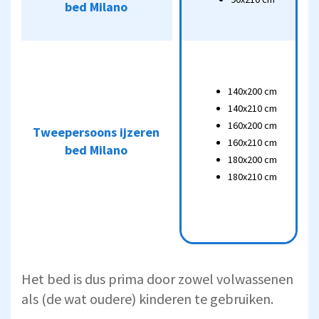
bed Milano
90x210 cm
140x200 cm
140x200 cm
140x210 cm
140x210 cm
Tweepersoons ijzeren
160x200 cm
160x200 cm
Tweepersoons ijzeren
bed Milano
160x210 cm
bed Milano
160x210 cm
180x200 cm
180x210 cm
180x200 cm
180x210 cm
Het bed is dus prima door zowel volwassenen
als (de wat oudere) kinderen te gebruiken.