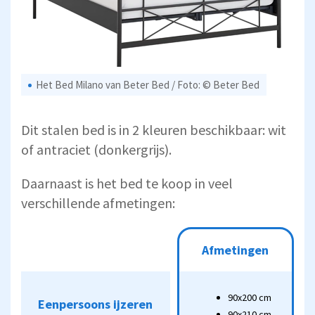
Het Bed Milano van Beter Bed / Foto: © Beter Bed
Dit stalen bed is in 2 kleuren beschikbaar: wit
of antraciet (donkergrijs).
Daarnaast is het bed te koop in veel
verschillende afmetingen:
Afmetingen
Afmetingen
Eenpersoons ijzeren
90x200 cm
90x200 cm
Eenpersoons ijzeren
bed Milano
90x210 cm