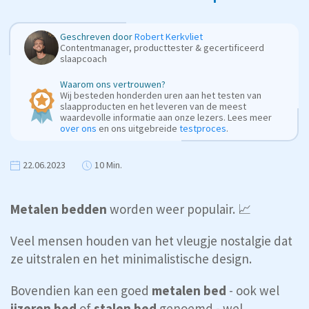
Geschreven door
Robert Kerkvliet
Contentmanager, producttester & gecertificeerd
slaapcoach
Waarom ons vertrouwen?
Wij besteden honderden uren aan het testen van
slaapproducten en het leveren van de meest
waardevolle informatie aan onze lezers. Lees meer
over ons
en ons uitgebreide
testproces
.
22.06.2023
10 Min.
Metalen bedden
worden weer populair. 📈
Veel mensen houden van het vleugje nostalgie dat
ze uitstralen en het minimalistische design.
Bovendien kan een goed
metalen bed
- ook wel
ijzeren bed
of
stalen bed
genoemd - wel