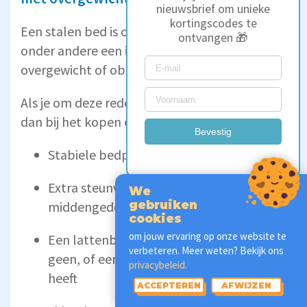
nieuwsbrief om unieke
kortingscodes te
Een stalen bed is ongelooflijk stevig. Dit is
ontvangen 🎁
onder andere een ideale eigenschap voor wie
overgewicht of obesitas heeft.
Als je om deze reden een stalen bed kiest, let
dan bij het kopen op de volgende aspecten:
Bevestig
Stabiele bedpoten
Extra steunvoeten of balken in het
We
middengedeelte
gebruiken
cookies
om jouw ervaring op onze website te
Een lattenbodem of bedbodem dat
verbeteren. Meer weten? Bekijk ons
geen, of een hoog maximaal gewicht
privacybeleid.
heeft
ACCEPTEREN
AFWIJZEN