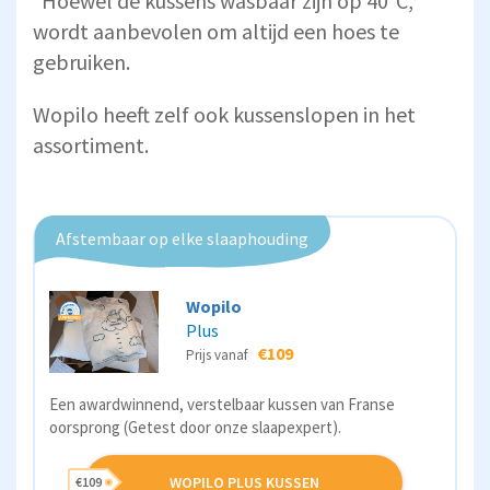
*Hoewel de kussens wasbaar zijn op 40°C,
wordt aanbevolen om altijd een hoes te
gebruiken.
Wopilo heeft zelf ook kussenslopen in het
assortiment.
Afstembaar op elke slaaphouding
Wopilo
Plus
€109
Prijs vanaf
Een awardwinnend, verstelbaar kussen van Franse
oorsprong (Getest door onze slaapexpert).
WOPILO PLUS KUSSEN
€109