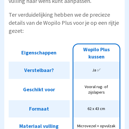
vulling naar wens kunt aanpassen.
Ter verduidelijking hebben we de precieze
details van de Wopilo Plus voor je op een rijtje
gezet:
Wopilo Plus
Eigenschappen
Eigenschappen
Wopilo Plus kussen
kussen
Verstelbaar?
Verstelbaar?
Ja ✅
Ja ✅
Vooral rug- of
Vooral rug- of
Geschikt voor
Geschikt voor
zijslapers
zijslapers
Formaat
Formaat
62 x 43 cm
62 x 43 cm
Materiaal vulling
Materiaal vulling
Microvezel + opvulzak
Microvezel + opvulzak