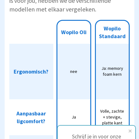
is voor jou, hebben we de verschillende
modellen met elkaar vergeleken.
Wopilo
Wopilo
Wopil
Wopilo Oli
Wopilo Oli
Standaard
Plus
Standaard
Ja: 1
zachte
memor
Ja: memory
Ja: memory
Ergonomisch?
Ergonomisch?
nee
foam ke
nee
foam kern
foam kern
1 stevig
memor
foam ke
Volle,
Stevig
Volle, zachte
Aanpasbaar
Aanpasbaar
zachte +
kern +
Ja
Ja
+ stevige,
ligcomfort?
ligcomfort?
stevige,
zachter
platte kant
platte kant
kern
Schrijf je in voor onze