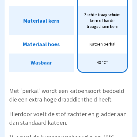
Zachte traagschuim
Zachte traagschuim
Materiaal kern
Materiaal kern
kern of harde
kern of harde
traagschuim kern
traagschuim kern
Materiaal hoes
Katoen perkal
Materiaal hoes
Katoen perkal
Wasbaar
40 °C*
Wasbaar
40 °C*
Met ‘perkal’ wordt een katoensoort bedoeld
die een extra hoge draaddichtheid heeft.
Hierdoor voelt de stof zachter en gladder aan
dan standaard katoen.