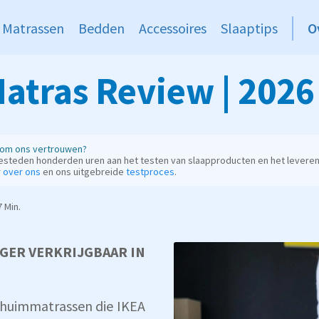
Matrassen
Bedden
Accessoires
Slaaptips
O
atras Review | 2026
om ons vertrouwen?
esteden honderden uren aan het testen van slaapproducten en het leveren
r
over ons
en ons uitgebreide
testproces
.
 Min.
NGER VERKRIJGBAAR IN
chuimmatrassen die IKEA