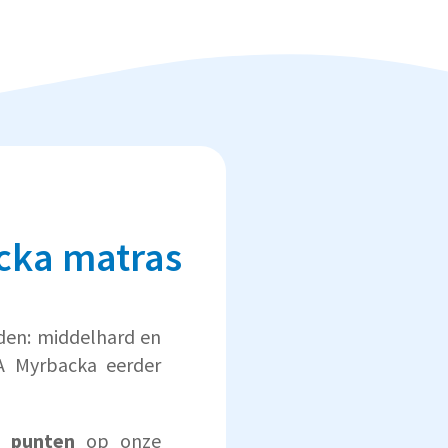
cka matras
eden: middelhard en
A Myrbacka eerder
 punten
op onze