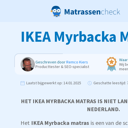
IKEA Myrbacka M
Waar
Geschreven door
Remco Kiers
Wij b
Producttester & SEO-specialist
mee
Laatst bijgewerkt op:
14.01.2025
Geschatte leestijd:
7
HET IKEA MYRBACKA MATRAS IS NIET LA
NEDERLAND.
Het
IKEA Myrbacka matras
is een van de s