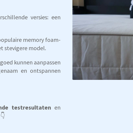
chillende versies: een
 populaire memory foam-
et stevigere model.
r goed kunnen aanpassen
ngenaam en ontspannen
nde testresultaten
en
👇