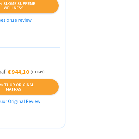
% SLOME SUPREME
WELLNESS
ees onze review
anaf
€ 944,10
(€ 1.049 )
% TUUR ORIGINAL
MATRAS
uur Original Review