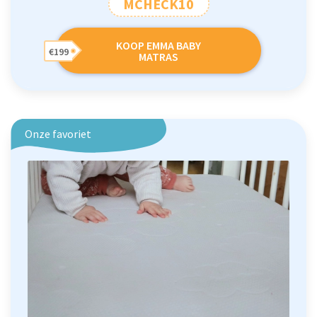
MCHECK10
KOOP EMMA BABY
€199
MATRAS
Onze favoriet