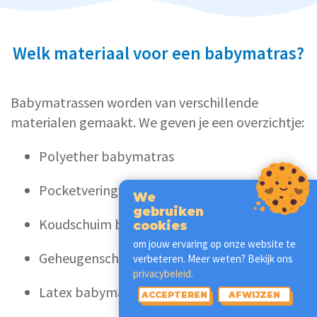
Welk materiaal voor een babymatras?
Babymatrassen worden van verschillende
materialen gemaakt. We geven je een overzichtje:
Polyether babymatras
Pocketvering babymatras
We
gebruiken
Koudschuim babymatras
cookies
om jouw ervaring op onze website te
Geheugenschuim babymatras
verbeteren. Meer weten? Bekijk ons
privacybeleid.
Latex babymatras
ACCEPTEREN
AFWIJZEN