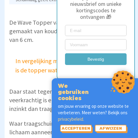
nieuwsbrief om unieke
kortingscodes te
ontvangen 🎁
De Wave Topper van Wave by M line is
gemaakt van koudschuim en heeft een dikte
van 6 cm.
Bevestig
In vergelijking met andere topmatrassen
is de topper wat aan de dunne kant.
We
Daar staat tegenover dat koudschuim vrij
gebruiken
cookies
veerkrachtig is en doorgaans minder ver
om jouw ervaring op onze website te
inzinkt dan traagschuim of latex.
verbeteren. Meer weten? Bekijk ons
privacybeleid.
Waar traagschuim langzaam de vorm van het
ACCEPTEREN
AFWIJZEN
lichaam aanneemt, biedt koudschuim vaak