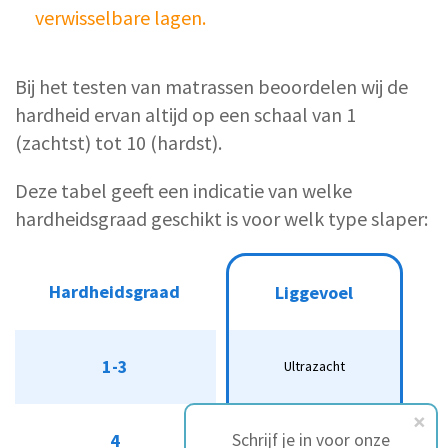
verwisselbare lagen.
Bij het testen van matrassen beoordelen wij de
hardheid ervan altijd op een schaal van 1
(zachtst) tot 10 (hardst).
Deze tabel geeft een indicatie van welke
hardheidsgraad geschikt is voor welk type slaper:
A
Aanbevolen
Hardheidsgraad
Hardheidsgraad
Liggevoel
Liggevoel
voor ...
Licht
1-3
1-3
Ultrazacht
Ultrazacht
zijslaper
Zijslapers
4
Schrijf je in voor onze
4
Zacht
Zacht
Z