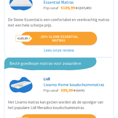
Essential Matras
€189,99
€ (237,49 )
Prijs vanaf
De Slome Essential is een comfortabel en veerkrachtig matras
met een hele scherpe prijs.
-20% SLOME ESSENTIAL
€189,99
MATRAS
Lees onze review
Beste goedkope matras voor zwaardere
slapers
Lidl
Livarno Home koudschuimmatras
€89,99
€ (119 )
Prijs vanaf
Het Livarno matras kan gezien worden als de opvolger van
het populaire Lidl Meradiso koudschuimmatras.